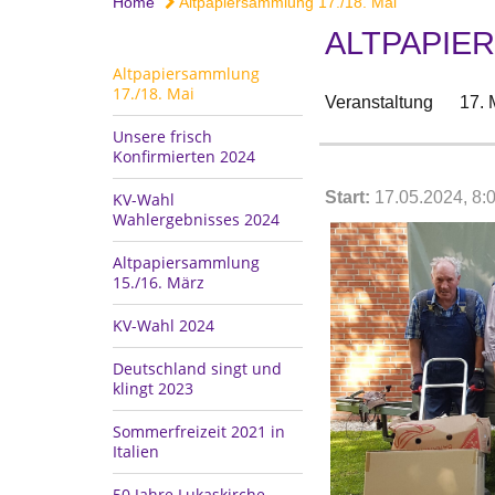
Home
Altpapiersammlung 17./18. Mai
ALTPAPIER
Altpapiersammlung
17./18. Mai
Veranstaltung
17. 
Unsere frisch
Konfirmierten 2024
Start:
17.05.2024, 8:
KV-Wahl
Wahlergebnisses 2024
Altpapiersammlung
15./16. März
KV-Wahl 2024
Deutschland singt und
klingt 2023
Sommerfreizeit 2021 in
Italien
50 Jahre Lukaskirche