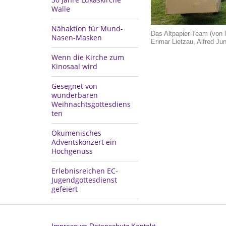
Walle
Nähaktion für Mund-
Das Altpapier-Team (von
Nasen-Masken
Erimar Lietzau, Alfred Ju
Wenn die Kirche zum
Kinosaal wird
Gesegnet von
wunderbaren
Weihnachtsgottesdiens
ten
Ökumenisches
Adventskonzert ein
Hochgenuss
Erlebnisreichen EC-
Jugendgottesdienst
gefeiert
Impressum
Datenschutz
Kontakt