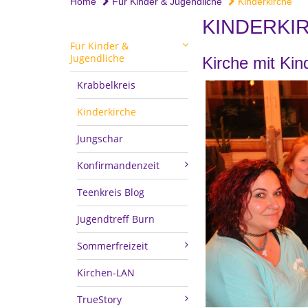
Home
Für Kinder & Jugendliche
Kinderkirche
KINDERKI
Für Kinder &
Jugendliche
Kirche mit Kin
Krabbelkreis
Kinderkirche
Jungschar
Konfirmandenzeit
Teenkreis Blog
Jugendtreff Burn
Sommerfreizeit
Kirchen-LAN
TrueStory