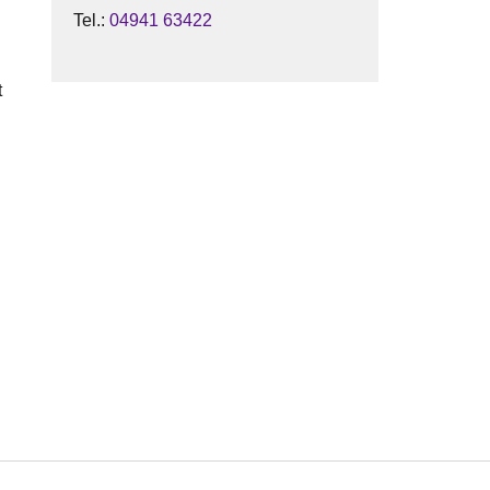
Tel.:
04941 63422
t